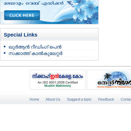
Special Links
ഖുർആൻ റീഡിംഗ് പെൻ
സക്കാത്ത് കാൽകുലേറ്റർ
Home
About Us
Suggest a topic
Feedback
Conta