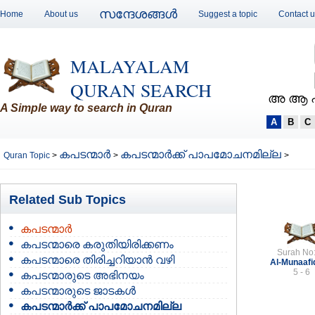
സന്ദേശങ്ങള്‍
Home
About us
Suggest a topic
Contact 
MALAYALAM
QURAN SEARCH
അ ആ 
A Simple way to search in Quran
A
B
C
കപടന്മാര്‍
കപടന്മാര്‍ക്ക് പാപമോചനമില്ല
Quran Topic
>
>
>
Related Sub Topics
കപടന്മാര്‍
കപടന്മാരെ കരുതിയിരിക്കണം
Surah No
കപടന്മാരെ തിരിച്ചറിയാന്‍ വഴി
Al-Munaaf
5 - 6
കപടന്മാരുടെ അഭിനയം
കപടന്മാരുടെ ജാടകള്‍
കപടന്മാര്‍ക്ക് പാപമോചനമില്ല