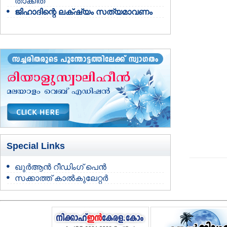
താക്കീത്
ജിഹാദിന്റെ ലക്‌ഷ്യം സത്യമാവണം
Special Links
ഖുർആൻ റീഡിംഗ് പെൻ
സക്കാത്ത് കാൽകുലേറ്റർ