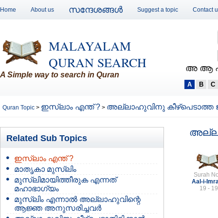
സന്ദേശങ്ങള്‍
Home
About us
Suggest a topic
Contact 
MALAYALAM
QURAN SEARCH
അ ആ 
A Simple way to search in Quran
A
B
C
ഇസ്ലാം എന്ത് ?
അല്ലാഹുവിനു കീഴ്പെടാത്ത ജ
Quran Topic
>
>
അല്ലാ
Related Sub Topics
ഇസ്ലാം എന്ത് ?
മാതൃകാ മുസ്ലിം
Surah No
മുസ്ലിമായിത്തീരുക എന്നത്
Aal-i-Imr
മഹാഭാഗ്യം
19 - 19
മുസ്ലിം എന്നാല്‍ അല്ലാഹുവിന്റെ
ആജ്ഞ അനുസരിച്ചവര്‍