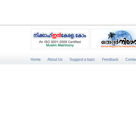
Home
About Us
Suggest a topic
Feedback
Conta