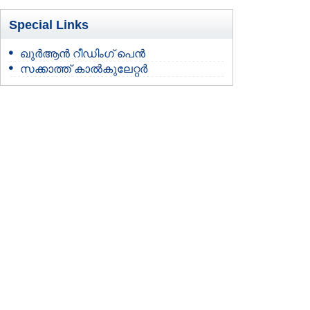
Special Links
ഖുർആൻ റീഡിംഗ് പെൻ
സക്കാത്ത് കാൽകുലേറ്റർ