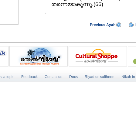
തന്നെയാകുന്നു.(66)
Previous Ayah
t a topic
Feedback
Contact us
Docs
Riyad us saliheen
Nikah in