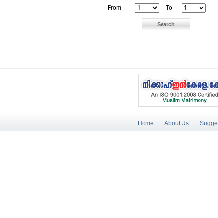
From
To
Home
About Us
Sugges