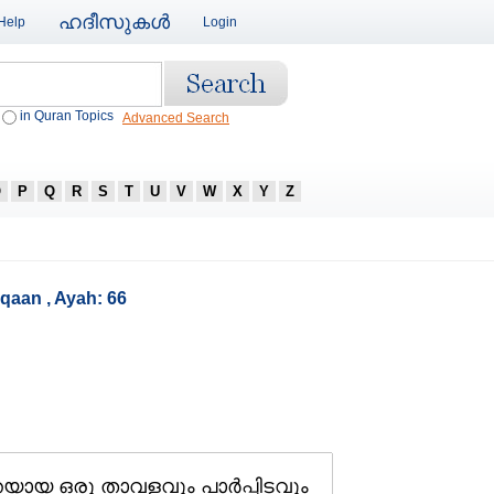
ഹദീസുകള്‍
Help
Login
in Quran Topics
Advanced Search
O
P
Q
R
S
T
U
V
W
X
Y
Z
rqaan , Ayah: 66
്തയായ ഒരു താവളവും പാര്‍പ്പിടവും