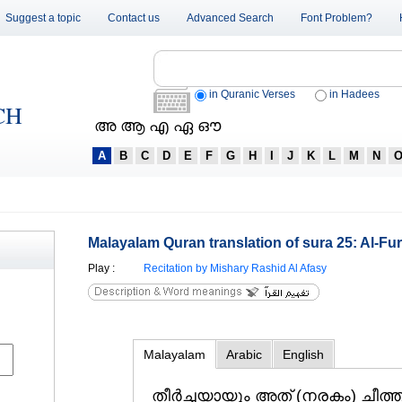
Suggest a topic
Contact us
Advanced Search
Font Problem?
in Quranic Verses
in Hadees
CH
അ ആ എ ഏ ഔ
A
B
C
D
E
F
G
H
I
J
K
L
M
N
Malayalam Quran translation of sura 25: Al-Fu
Play
:
Recitation by Mishary Rashid Al Afasy
Malayalam
Arabic
English
തീര്‍ച്ചയായും അത്‌ (നരകം) ചീത