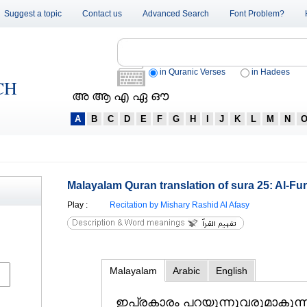
Suggest a topic
Contact us
Advanced Search
Font Problem?
in Quranic Verses
in Hadees
CH
അ ആ എ ഏ ഔ
A
B
C
D
E
F
G
H
I
J
K
L
M
N
Malayalam Quran translation of sura 25: Al-Fu
Play
:
Recitation by Mishary Rashid Al Afasy
Malayalam
Arabic
English
ഇപ്രകാരം പറയുന്നുവരുമാകുന്ന