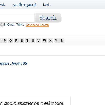
ഹദീസുകള്‍
Help
Login
in Quran Topics
Advanced Search
O
P
Q
R
S
T
U
V
W
X
Y
Z
rqaan , Ayah: 65
ു അവര്‍ ഞങ്ങളുടെ രക്ഷിതാവേ,