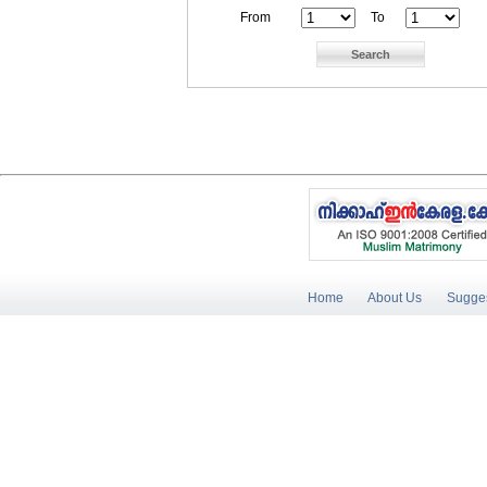
From
To
Home
About Us
Sugges