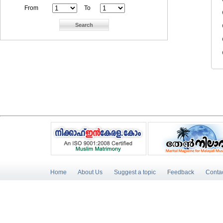
From
To
Home
About Us
Suggest a topic
Feedback
Conta