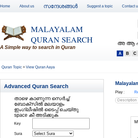
സന്ദേശങ്ങള്‍
Home
About us
Suggest a topic
Contact 
MALAYALAM
QURAN SEARCH
അ ആ 
A Simple way to search in Quran
A
B
C
Quran Topic
>
View Quran Aaya
Malayalam
Advanced Quran Search
Play
:
Re
താഴെ കാണുന്ന സെര്‍ച്ച്‌
ബോക്സില്‍ മലയാളം
ഇംഗ്ലീഷില്‍ ടൈപ്പ് ചെയ്തു
space കീ അടിക്കുക
M
Key
Sura