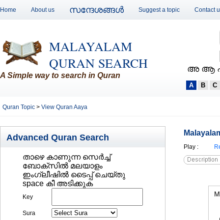
സന്ദേശങ്ങള്‍
Home
About us
Suggest a topic
Contact 
MALAYALAM
QURAN SEARCH
അ ആ 
A Simple way to search in Quran
A
B
C
Quran Topic
>
View Quran Aaya
Malayalam
Advanced Quran Search
Play
:
Re
താഴെ കാണുന്ന സെര്‍ച്ച്‌
ബോക്സില്‍ മലയാളം
ഇംഗ്ലീഷില്‍ ടൈപ്പ് ചെയ്തു
space കീ അടിക്കുക
M
Key
Sura