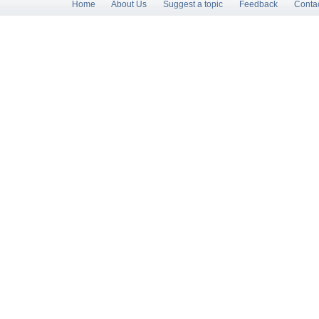
Home
About Us
Suggest a topic
Feedback
Conta