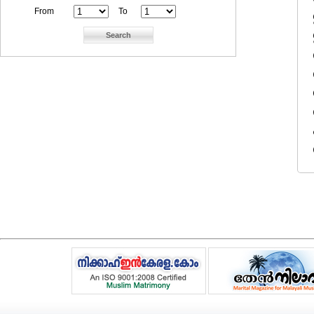
From
To