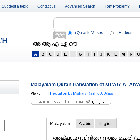
Suggest a topic
Contact us
Advanced Search
Font Problem?
in Quranic Verses
in Hadees
CH
അ ആ എ ഏ ഔ
A
B
C
D
E
F
G
H
I
J
K
L
M
N
Malayalam Quran translation of sura 6: Al-An'
Play
:
Recitation by Mishary Rashid Al Afasy
Malayalam
Arabic
English
അല്ലാഹുവിന്‍റെ നാമം ഉച്ചരി (ച്ച്‌ അ