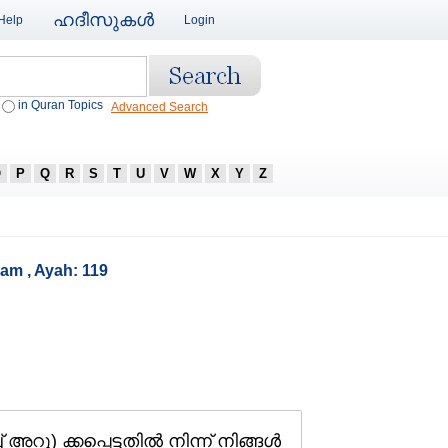
ഹദീസുകള്‍
Help
Login
in Quran Topics
Advanced Search
O
P
Q
R
S
T
U
V
W
X
Y
Z
aam , Ayah: 119
റു) ക്കപ്പെട്ടതില്‍ നിന്ന്‌ നിങ്ങള്‍