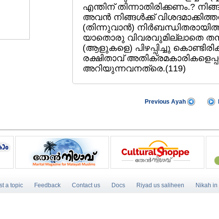
എന്തിന്‌ തിന്നാതിരിക്കണം.? നിങ്ങ
അവന്‍ നിങ്ങള്‍ക്ക്‌ വിശദമാക്കിത്തന
(തിന്നുവാന്‍) നിര്‍ബന്ധിതരായി
യാതൊരു വിവരവുമില്ലാതെ തന്നിഷ്
(ആളുകളെ) പിഴപ്പിച്ചു കൊണ്ടിരിക്
രക്ഷിതാവ്‌ അതിക്രമകാരികളെപ്പറ
അറിയുന്നവനത്രെ.(119)
Previous Ayah
t a topic
Feedback
Contact us
Docs
Riyad us saliheen
Nikah in