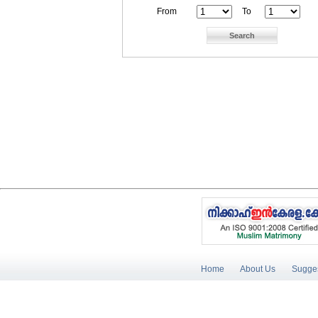
From
To
Home
About Us
Sugges