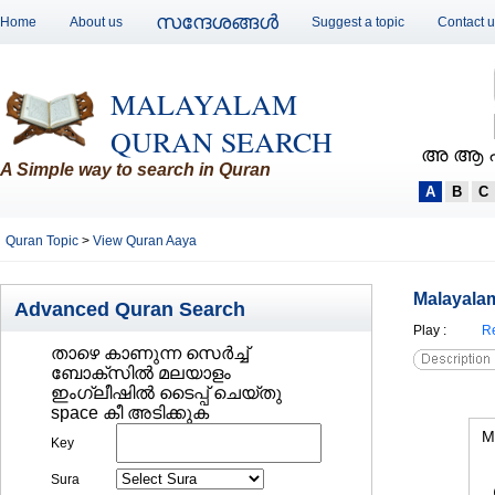
സന്ദേശങ്ങള്‍
Home
About us
Suggest a topic
Contact 
MALAYALAM
QURAN SEARCH
അ ആ 
A Simple way to search in Quran
A
B
C
Quran Topic
>
View Quran Aaya
Malayalam
Advanced Quran Search
Play
:
Re
താഴെ കാണുന്ന സെര്‍ച്ച്‌
ബോക്സില്‍ മലയാളം
ഇംഗ്ലീഷില്‍ ടൈപ്പ് ചെയ്തു
space കീ അടിക്കുക
M
Key
Sura