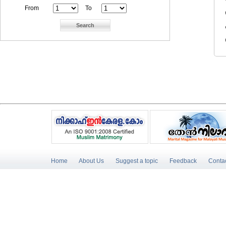
From
To
Home
About Us
Suggest a topic
Feedback
Conta