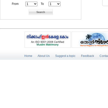
From
To
Home
About Us
Suggest a topic
Feedback
Conta