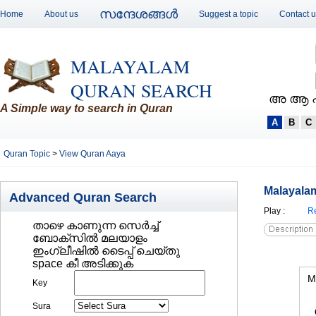
സന്ദേശങ്ങള്‍
Home
About us
Suggest a topic
Contact 
MALAYALAM
QURAN SEARCH
അ ആ 
A Simple way to search in Quran
A
B
C
Quran Topic
>
View Quran Aaya
Malayalam
Advanced Quran Search
Play
:
Re
താഴെ കാണുന്ന സെര്‍ച്ച്‌
ബോക്സില്‍ മലയാളം
ഇംഗ്ലീഷില്‍ ടൈപ്പ് ചെയ്തു
space കീ അടിക്കുക
M
Key
Sura