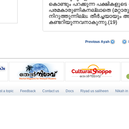
കൊണ്ടും പറക്കുന്ന പക്ഷികളുടെ ന
പരമകാരുണികനല്ലാതെ (മറ്റാരു
നിറുത്തുന്നില്ല. തീര്‍ച്ചയായു
കണ്ടറിയുന്നവനാകുന്നു.(19)
Previous Ayah
t a topic
Feedback
Contact us
Docs
Riyad us saliheen
Nikah in