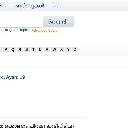
ഹദീസുകള്‍
Help
Login
in Quran Topics
Advanced Search
O
P
Q
R
S
T
U
V
W
X
Y
Z
k , Ayah: 19
ിക്കൊണ്ടും ചിറകു കൂട്ടിപ്പിടിച്ചു