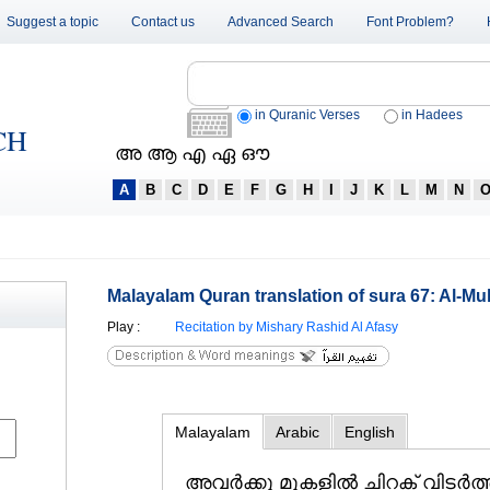
Suggest a topic
Contact us
Advanced Search
Font Problem?
in Quranic Verses
in Hadees
CH
അ ആ എ ഏ ഔ
A
B
C
D
E
F
G
H
I
J
K
L
M
N
Malayalam Quran translation of sura 67: Al-Mul
Play
:
Recitation by Mishary Rashid Al Afasy
Malayalam
Arabic
English
അവര്‍ക്കു മുകളില്‍ ചിറക്‌ വിടര്‍ത്ത