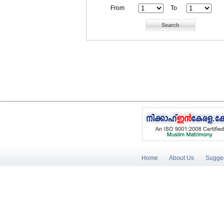
From
To
Home
About Us
Sugges