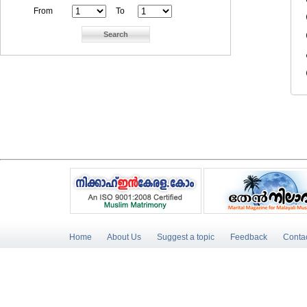
From
To
Home
About Us
Suggest a topic
Feedback
Conta