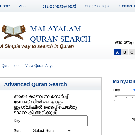
സന്ദേശങ്ങള്‍
Home
About us
Suggest a topic
Contact 
MALAYALAM
QURAN SEARCH
അ ആ 
A Simple way to search in Quran
A
B
C
Quran Topic
>
View Quran Aaya
Malayalam
Advanced Quran Search
Play
:
Re
താഴെ കാണുന്ന സെര്‍ച്ച്‌
ബോക്സില്‍ മലയാളം
ഇംഗ്ലീഷില്‍ ടൈപ്പ് ചെയ്തു
space കീ അടിക്കുക
M
Key
Sura