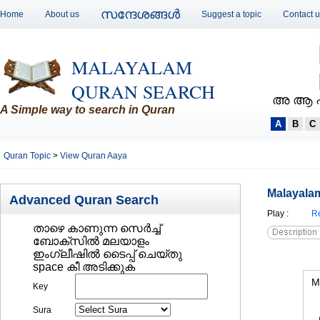
സന്ദേശങ്ങള്‍
Home
About us
Suggest a topic
Contact 
MALAYALAM
QURAN SEARCH
അ ആ 
A Simple way to search in Quran
A
B
C
Quran Topic
>
View Quran Aaya
Malayalam
Advanced Quran Search
Play
:
Re
താഴെ കാണുന്ന സെര്‍ച്ച്‌
ബോക്സില്‍ മലയാളം
ഇംഗ്ലീഷില്‍ ടൈപ്പ് ചെയ്തു
space കീ അടിക്കുക
M
Key
Sura