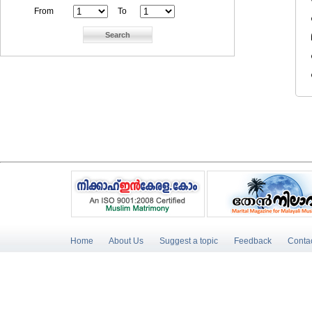
From
To
Home
About Us
Suggest a topic
Feedback
Conta