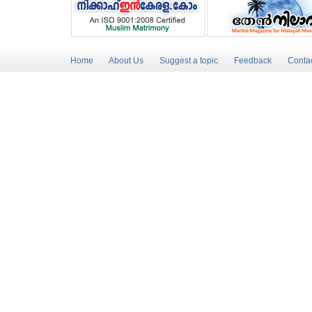
Home
About Us
Suggest a topic
Feedback
Conta