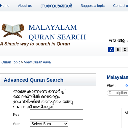
സന്ദേശങ്ങള്‍
Home
About us
Suggest a topic
Contact 
MALAYALAM
QURAN SEARCH
അ ആ 
A Simple way to search in Quran
A
B
C
Quran Topic
>
View Quran Aaya
Malayalam
Advanced Quran Search
Play
:
Re
താഴെ കാണുന്ന സെര്‍ച്ച്‌
ബോക്സില്‍ മലയാളം
ഇംഗ്ലീഷില്‍ ടൈപ്പ് ചെയ്തു
space കീ അടിക്കുക
M
Key
Sura