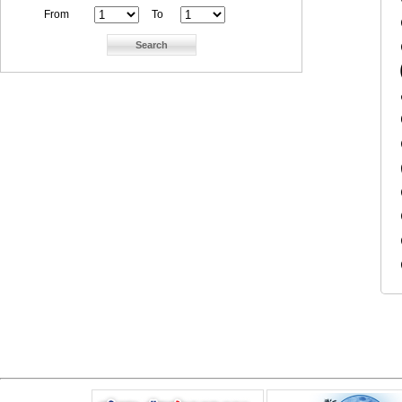
From
To