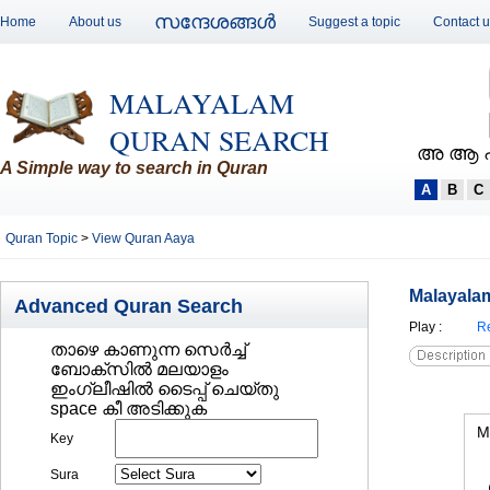
സന്ദേശങ്ങള്‍
Home
About us
Suggest a topic
Contact 
MALAYALAM
QURAN SEARCH
അ ആ 
A Simple way to search in Quran
A
B
C
Quran Topic
>
View Quran Aaya
Malayalam
Advanced Quran Search
Play
:
Re
താഴെ കാണുന്ന സെര്‍ച്ച്‌
ബോക്സില്‍ മലയാളം
ഇംഗ്ലീഷില്‍ ടൈപ്പ് ചെയ്തു
space കീ അടിക്കുക
M
Key
Sura