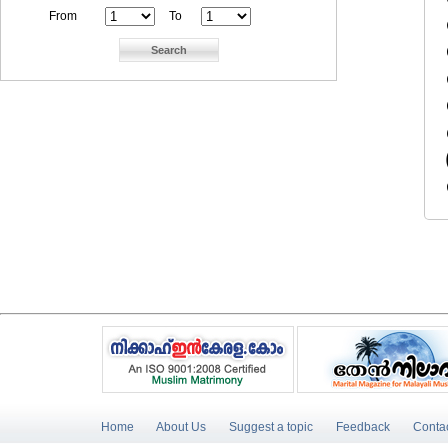
From
To
Home
About Us
Suggest a topic
Feedback
Conta