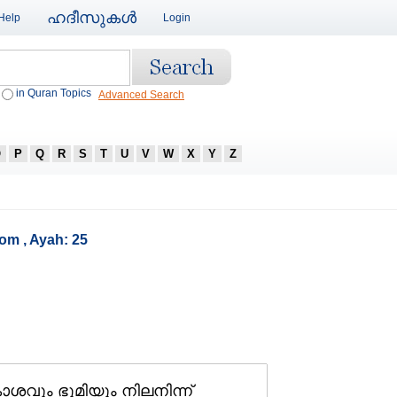
ഹദീസുകള്‍
Help
Login
in Quran Topics
Advanced Search
O
P
Q
R
S
T
U
V
W
X
Y
Z
om , Ayah: 25
ും ഭൂമിയും നിലനിന്ന്‌