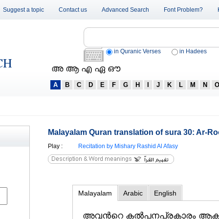
Suggest a topic
Contact us
Advanced Search
Font Problem?
in Quranic Verses
in Hadees
CH
അ ആ എ ഏ ഔ
A
B
C
D
E
F
G
H
I
J
K
L
M
N
Malayalam Quran translation of sura 30: Ar-Ro
Play
:
Recitation by Mishary Rashid Al Afasy
Malayalam
Arabic
English
അവന്‍റെ കല്‍പനപ്രകാരം ആകാശവ