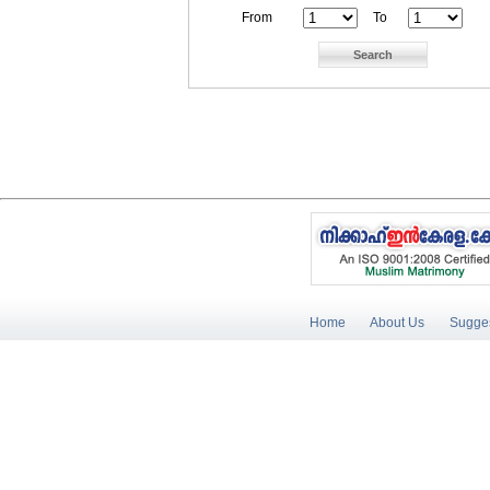
From
To
Home
About Us
Sugges