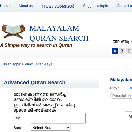
സന്ദേശങ്ങള്‍
Home
About us
Suggest a topic
Contact 
MALAYALAM
QURAN SEARCH
അ ആ 
A Simple way to search in Quran
A
B
C
Quran Topic
>
View Quran Aaya
Malayalam
Advanced Quran Search
Play
:
Re
താഴെ കാണുന്ന സെര്‍ച്ച്‌
ബോക്സില്‍ മലയാളം
ഇംഗ്ലീഷില്‍ ടൈപ്പ് ചെയ്തു
space കീ അടിക്കുക
M
Key
Sura