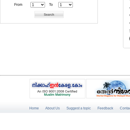
From
To
Home
About Us
Suggest a topic
Feedback
Conta