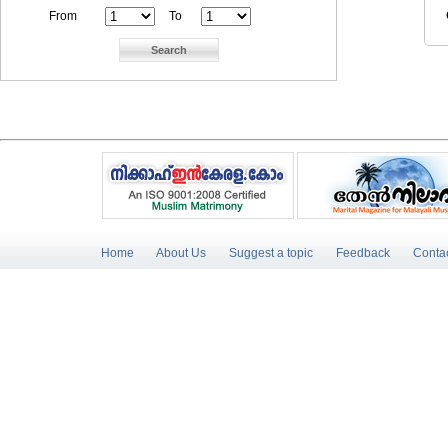
From
To
Home
About Us
Suggest a topic
Feedback
Conta