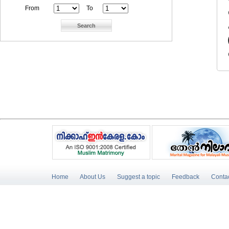
From
To
Home
About Us
Suggest a topic
Feedback
Conta