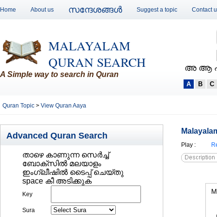
സന്ദേശങ്ങള്‍
Home
About us
Suggest a topic
Contact 
MALAYALAM
QURAN SEARCH
അ ആ 
A Simple way to search in Quran
A
B
C
Quran Topic
>
View Quran Aaya
Malayalam
Advanced Quran Search
Play
:
Re
താഴെ കാണുന്ന സെര്‍ച്ച്‌
ബോക്സില്‍ മലയാളം
ഇംഗ്ലീഷില്‍ ടൈപ്പ് ചെയ്തു
space കീ അടിക്കുക
M
Key
Sura