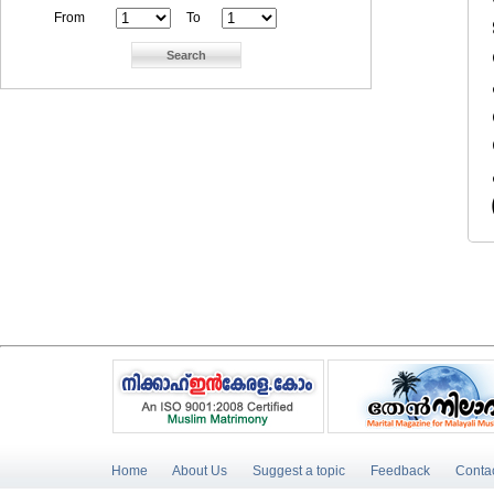
From
To
Home
About Us
Suggest a topic
Feedback
Conta