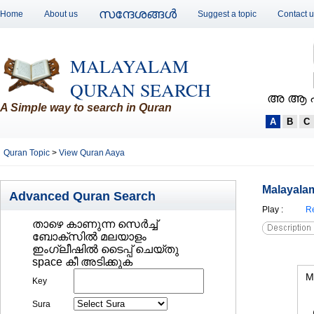
സന്ദേശങ്ങള്‍
Home
About us
Suggest a topic
Contact 
MALAYALAM
QURAN SEARCH
അ ആ 
A Simple way to search in Quran
A
B
C
Quran Topic
>
View Quran Aaya
Malayalam
Advanced Quran Search
Play
:
Re
താഴെ കാണുന്ന സെര്‍ച്ച്‌
ബോക്സില്‍ മലയാളം
ഇംഗ്ലീഷില്‍ ടൈപ്പ് ചെയ്തു
space കീ അടിക്കുക
M
Key
Sura