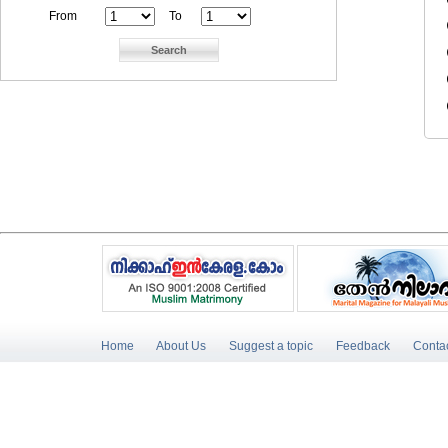
From
To
Home
About Us
Suggest a topic
Feedback
Conta