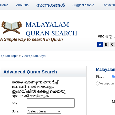
സന്ദേശങ്ങള്‍
Home
About us
Suggest a topic
Contact 
MALAYALAM
QURAN SEARCH
അ ആ 
A Simple way to search in Quran
A
B
C
Quran Topic
>
View Quran Aaya
Malayalam
Advanced Quran Search
Play
:
Re
താഴെ കാണുന്ന സെര്‍ച്ച്‌
ബോക്സില്‍ മലയാളം
ഇംഗ്ലീഷില്‍ ടൈപ്പ് ചെയ്തു
space കീ അടിക്കുക
M
Key
Sura