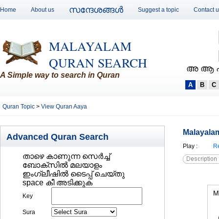
സന്ദേശങ്ങള്‍
Home
About us
Suggest a topic
Contact 
MALAYALAM
QURAN SEARCH
അ ആ 
A Simple way to search in Quran
A
B
C
Quran Topic
>
View Quran Aaya
Malayalam
Advanced Quran Search
Play
:
Re
താഴെ കാണുന്ന സെര്‍ച്ച്‌
ബോക്സില്‍ മലയാളം
ഇംഗ്ലീഷില്‍ ടൈപ്പ് ചെയ്തു
space കീ അടിക്കുക
M
Key
Sura