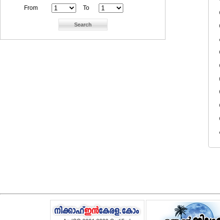
From
To