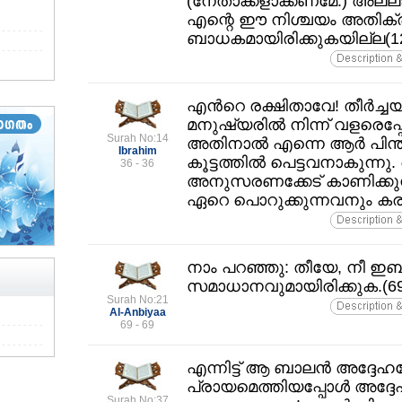
(നേതാക്കളാക്കണമേ.) അല്ല
എന്റെ ഈ നിശ്ചയം അതിക്രമക
ബാധകമായിരിക്കുകയില്ല(1
എന്‍റെ രക്ഷിതാവേ! തീര്‍ച്
മനുഷ്യരില്‍ നിന്ന്‌ വളരെപ്പേര
Surah No:14
അതിനാല്‍ എന്നെ ആര്‍ പിന്
Ibrahim
കൂട്ടത്തില്‍ പെട്ടവനാകുന്നു
36 - 36
അനുസരണക്കേട്‌ കാണിക്കുന്ന
ഏറെ പൊറുക്കുന്നവനും ക
നാം പറഞ്ഞു: തീയേ, നീ ഇബ്
സമാധാനവുമായിരിക്കുക.(69
Surah No:21
Al-Anbiyaa
69 - 69
എന്നിട്ട്‌ ആ ബാലന്‍ അദ്ദേഹ
പ്രായമെത്തിയപ്പോള്‍ അദ്ദ
Surah No:37