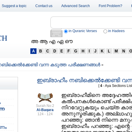
Suggest a topic
Contact us
Advanced Search
Font Problem?
in Quranic Verses
in Hadees
CH
അ ആ എ ഏ ഔ
A
B
C
D
E
F
G
H
I
J
K
L
M
N
ിക്കെല്‍ക്കേണ്ടി വന്ന കടുത്ത പരീക്ഷണങ്ങള്‍
>
ഇബ്രാഹീം നബിക്കെല്‍ക്കേണ്ടി വന്
[
4
- Aya Sections List
ഇബ്രാഹീമിനെ അദ്ദേഹത്തിന്
കല്‍പനകള്‍കൊണ്ട്‌ പരീക്ഷി
ക
Surah No:2
നിറവേറ്റുകയും ചെയ്ത കാര്
്ന
Al-Baqara
അനുസ്മരിക്കുക.) അല്ലാഹു 
124 - 124
പറഞ്ഞു: ഞാന്‍ നിന്നെ മനുഷ്
ഇബ്രാഹീം പറഞ്ഞു: എന്റെ സ
കണം