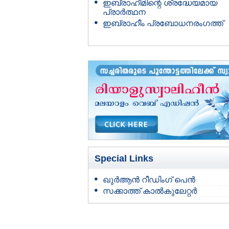
ഇബ്രാഹീമിന്റെ ശ്രദ്ധേയമായ
പ്രാര്‍ത്ഥന
ഇബ്രാഹീം പ്രബോധനരംഗത്ത്
Special Links
ഖുർആൻ റീഡിംഗ് പെൻ
സക്കാത്ത് കാൽകുലേറ്റർ