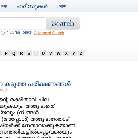
ഹദീസുകള്‍
Help
Login
in Quran Topics
Advanced Search
O
P
Q
R
S
T
U
V
W
X
Y
Z
ന കടുത്ത പരീക്ഷണങ്ങള്‍
ed ]
റെ രക്ഷിതാവ്‌ ചില
ക്കുകയും, അദ്ദേഹമത്‌
യവും (നിങ്ങള്‍
(അപ്പോള്‍) അദ്ദേഹത്തോട്‌
യര്‍ക്ക്‌ നേതാവാക്കുകയാണ്‌.
ന്തതികളില്‍പ്പെട്ടവരെയും