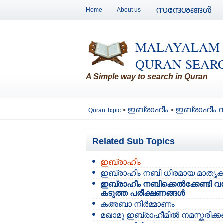
സന്ദേശങ്ങള്‍
Home
About us
MALAYALAM
QURAN SEAR
A Simple way to search in Quran
ഇബ്രാഹീം
ഇബ്രാഹീം നബ
Quran Topic
>
>
Related Sub Topics
ഇബ്രാഹീം
ഇബ്രാഹീം നബി ധീരമായ മാതൃ
ഇബ്രാഹീം നബിക്കെല്‍ക്കേണ്ടി വന
കടുത്ത പരീക്ഷണങ്ങള്‍
കഅബാ നിര്‍മ്മാണം
മഖാമു ഇബ്രാഹീമില്‍ നമസ്കരിക്