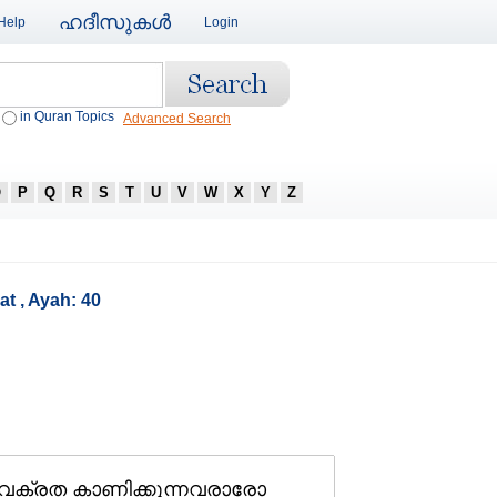
ഹദീസുകള്‍
Help
Login
in Quran Topics
Advanced Search
O
P
Q
R
S
T
U
V
W
X
Y
Z
at , Ayah: 40
രെ വക്രത കാണിക്കുന്നവരാരോ