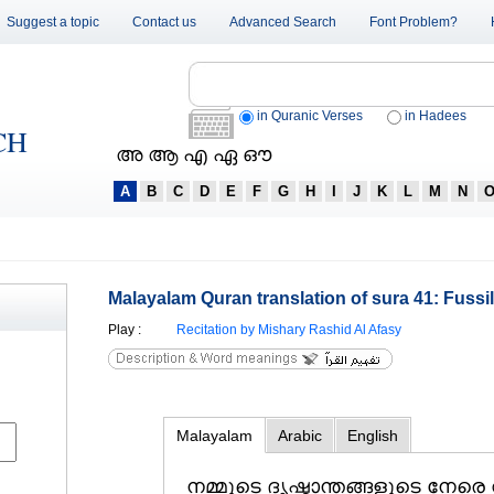
Suggest a topic
Contact us
Advanced Search
Font Problem?
in Quranic Verses
in Hadees
CH
അ ആ എ ഏ ഔ
A
B
C
D
E
F
G
H
I
J
K
L
M
N
Malayalam Quran translation of sura 41: Fussil
Play
:
Recitation by Mishary Rashid Al Afasy
Malayalam
Arabic
English
നമ്മുടെ ദൃഷ്ടാന്തങ്ങളുടെ നേ