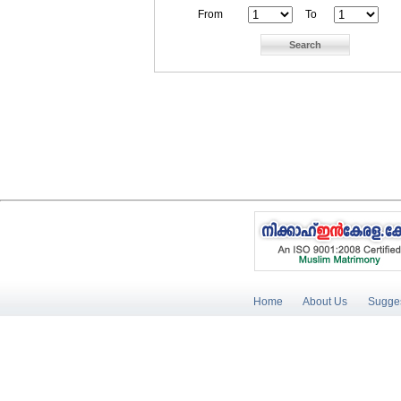
From
To
Home
About Us
Sugges