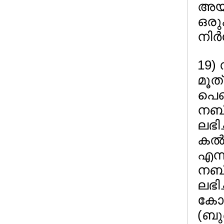
അയല
ഒരു
നിര്
19) 
മൂത്
പെണ
നബി
ലഭിച
കല്
എന്
നബി
ലഭിച
കോമ
(ബുഖ