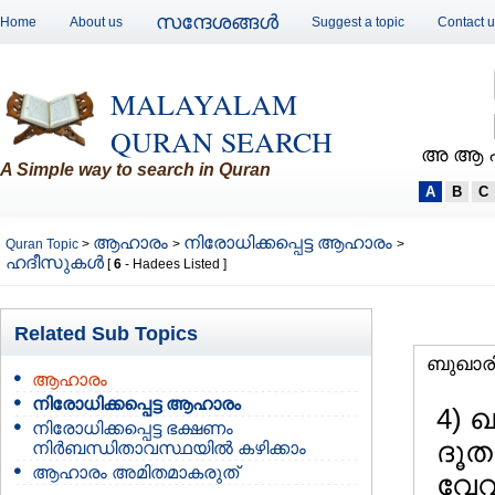
സന്ദേശങ്ങള്‍
Home
About us
Suggest a topic
Contact 
MALAYALAM
QURAN SEARCH
അ ആ 
A Simple way to search in Quran
A
B
C
ആഹാരം
നിരോധിക്കപ്പെട്ട ആഹാരം
Quran Topic
>
>
>
ഹദീസുകള്‍
[
6
- Hadees Listed ]
Related Sub Topics
ബുഖാര
ആഹാരം
നിരോധിക്കപ്പെട്ട ആഹാരം
4) 
നിരോധിക്കപ്പെട്ട ഭക്ഷണം
ദൂത
നിര്‍ബന്ധിതാവസ്ഥയില്‍ കഴിക്കാം
ആഹാരം അമിതമാകരുത്
വേവ