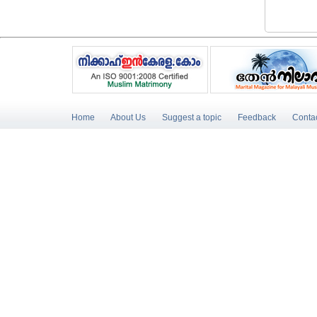
Home
About Us
Suggest a topic
Feedback
Conta