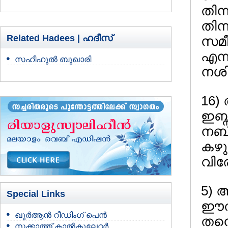
തിന
തിന്
Related Hadees |
ഹദീസ്
സമീ
എന്
സഹീഹുല്‍ ബുഖാരി
നശി
16)
ഇബ്
നബി
കഴു
വിര
5) 
Special Links
ഈത്
ഖുർആൻ റീഡിംഗ് പെൻ
തന്
സക്കാത്ത് കാൽകുലേറ്റർ