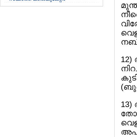
മുന്
നീര
വിര
വെള
നബി(
12)
നിറച
കുടി
(ബുഖ
13)
തോല്
വെളള
അപ്