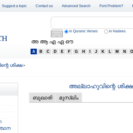
Suggest a topic
Contact us
Advanced Search
Font Problem?
in Quranic Verses
in Hadees
CH
അ ആ എ ഏ ഔ
A
B
C
D
E
F
G
H
I
J
K
L
M
N
്റെ ശിക്ഷ
>
അല്ലാഹുവിന്റെ ശിക്ഷ
ബുഖാരി
മുസ്‌ലിം
ന
‍ത്ഥന