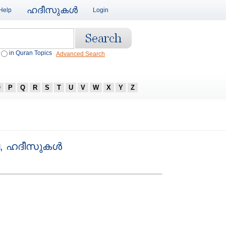
ഹദീസുകള്‍
Help
Login
in Quran Topics
Advanced Search
O
P
Q
R
S
T
U
V
W
X
Y
Z
, ഹദീസുകള്‍