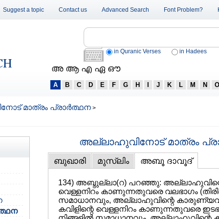
Suggest a topic
Contact us
Advanced Search
Font Problem?
in Quranic Verses
in Hadees
CH
അ ആ എ ഏ ഔ
A
B
C
D
E
F
G
H
I
J
K
L
M
N
ോട് മാത്രം പ്രാര്‍ത്ഥന
>
അല്ലാഹുവിനോട് മാത്രം പ്രാ
ബുഖാരി
മുസ്‌ലിം
അബൂ ദാവൂദ്
134) അബ്ദുല്ലാ(റ) പറഞ്ഞു: അല്ലാഹുവിന്റ
വെള്ളനിറം കാണുന്നതുവരെ വലഭാഗം (തിരിഞ്
ന
സമാധാനവും, അല്ലാഹുവിന്റെ കാരുണ്യവും 
കവിളിന്റെ വെള്ളനിറം കാണുന്നതുവരെ ഇടഭാ
‍ത്ഥന
നിങ്ങളില്‍ സമാധാനവും, അല്ലാഹുവിന്റെ ക