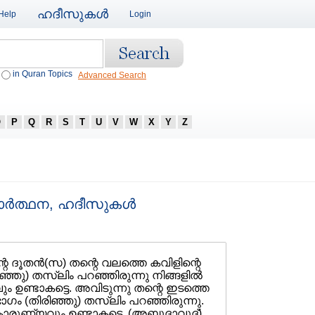
ഹദീസുകള്‍
Help
Login
in Quran Topics
Advanced Search
O
P
Q
R
S
T
U
V
W
X
Y
Z
ര്‍ത്ഥന, ഹദീസുകള്‍
െ ദൂതന്‍(സ) തന്റെ വലത്തെ കവിളിന്റെ
ഞു) തസ്ലിം പറഞ്ഞിരുന്നു നിങ്ങളില്‍
ഉണ്ടാകട്ടെ. അവിടുന്നു തന്റെ ഇടത്തെ
ഗം (തിരിഞ്ഞു) തസ്ലിം പറഞ്ഞിരുന്നു.
ാരുണ്യവും ഉണ്ടാകട്ടെ. (അബൂദാവൂദ്)