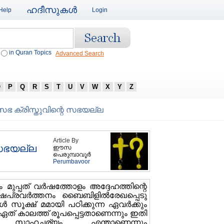
ഹദീസുകള്‍
Help
Login
in Quran Topics
Advanced Search
O
P
Q
R
S
T
U
V
W
X
Y
Z
ിസഭ ക്രിസ്തുവിന്റെ സഭയല്ല
Article By
 സഭയല്ല
ഈസ
പെരുമ്പാവൂര്‍
Perumbavoor
ുപ്പത് വര്‍ഷത്തോളം അദ്ദേഹത്തിന്റെ
്രവര്‍ത്തനം ബൈബിളില്‍രേഖപ്പെടു
്‍ സൂക്ഷ് മമായി പഠിക്കുന്ന ഏവര്‍ക്കും
 ഏത് കാലത്ത് രൂപപ്പെട്ടതാണെന്നും ഇതി
 സാഹചര്യം എന്താണെന്നും