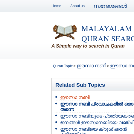
സന്ദേശങ്ങള്‍
Home
About us
MALAYALAM
QURAN SEAR
A Simple way to search in Quran
ഈസാ നബി
ഈസാ നബി 
Quran Topic
>
>
Related Sub Topics
ഈസാ നബി
ഈസാ നബി പ്രവാചകരില്‍ ഒരാള
തന്നെ
ഈസാ നബിയുടെ പ്രത്യേകതക
ജനങ്ങള്‍ ഈസാനബിയെ വഞ്ചിച
ഈസാ നബിയെ ക്രൂശിക്കാന്‍