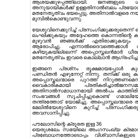
ആശയക്കുഴപ്പത്തിലായി. ജനങ്ങളുടെ
അനുയായികള്‍ക്ക് ഉള്ളതിനാല്‍ബലം പ്രയോഗി
മതനേതൃത്വം ഭയപ്പെട്ടു. അതിനാല്‍വളരെ 
മുമ്പില്‍കൊണ്ടുവന്നു.
യേശുവിനെക്കുറിച്ച് പ്രസംഗിക്കുക്കരുതെന്ന് 
ലംഘിക്കുകയും അദ്ദേഹത്തെ കൊന്നതിന്റെ കു
മുഴുവന്‍ ഞങ്ങള്‍ക്ക് എതിരാക്കുകയും ച
ആരോപിച്ചു. എന്നാല്‍ദൈവത്തെക്കാള്
കഴിയുകയില്ലെന്ന് അപ്പൊസ്തലന്‍മാര്‍ ധ
മതനേതൃത്വം ഇവരെ കൊല്ലാന്‍ ആഗ്രഹിച്ചു
ഇങ്ങനെ പ്രശ്‌നം രൂക്ഷമായപ്പോള്‍ കുശ
പണ്ഡിതന്‍ എഴുന്നേറ്റ് നിന്നു. തനിക്ക് ഒരു
അപ്പൊസ്തലന്മാരെ പുറത്ത് നിറുത്തണമെന്
വൈകാരികമായി പ്രതികരിച്ചാല്‍ജനസമ്മ
അതിനാല്‍സമാധാനമായി അല്‍പം കാത്തിരി ക്
സംഭവങ്ങള്‍ സൂചിപ്പിച്ചുകൊണ്ട് ഗമാലി
തന്ത്രത്തോട് യോജിച്ചു. അപ്പൊസ്തലന്മാരെ ത
മേലില്‍യേശുവിനെ കുറിച്ച് പ്രസംഗിക്കര
അവസാനിപ്പിച്ചു.
പൗലോസിന്റെ ക്രൂരത ഇഋ 36
യെരുശലേം സഭയിലെ അംഗസംഖ്യ ക്രമാതീതമായി
പ്രബോധനത്തോടൊപ്പം വിശ്വാസികളുട