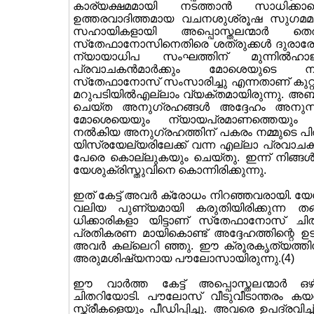
കാര്യക്ഷമമായി നടത്താന്‍ സാധിക്
ഉത്തരവാദിത്തമായ വചനശുശ്രൂഷ സുഗമമായി
സഹായികളായി അപ്പൊസ്തലന്മാര്‍ തെര
സ്‌തേഫാനോസിനെതിരെ ശത്രുക്കള്‍ ദുരാരോ
ന്യായാധിപ സംഘത്തിന് മുന്നില്‍ഹാ
പ്രവാചകന്‍മാര്‍ക്കും മോശെയുടെ ന്
സ്‌തേഫാനോസ് സംസാരിച്ചു എന്നതാണ് കുറ്റം
മറുപടിയില്‍എല്ലാം വ്യക്തമായിരുന്നു. അ
ചെയ്ത അനുഗ്രഹങ്ങള്‍ അദ്ദേഹം അനുസ്മരി
മോശെയെയും ന്യായപ്രമാണത്തെയും മഹത
നല്‍കിയ അനുഗ്രഹത്തിന് പകരം നമ്മുടെ പിതാ
യിസ്രയേല്യരിലേക്ക് വന്ന എല്ലാ പ്രവാചക
പേരെ കൊല്ലുകയും ചെയ്തു. ഇന്ന് നിങ്ങള്
യേശുക്രിസ്തുവിനെ കൊന്നിരിക്കുന്നു.
ഇത് കേട്ട് അവര്‍ ക്രോധം നിറഞ്ഞവരായി.
വലിയ പുണ്യമായി കരുതിയിരിക്കുന്ന തങ
ധിക്കാരികളാ യിട്ടാണ് സ്‌തേഫാനോസ് ചിത്
പ്രതികരണ മായികൊണ്ട് അദ്ദേഹത്തിന്റെ ഉടലി
അവര്‍ കല്ലെറി ഞ്ഞു. ഈ ക്രൂരകൃത്യത്തിന് 
അരുമശിഷ്യനായ പൗലോസായിരുന്നു.(4)
ഈ വാര്‍ത്ത കേട്ട് അപ്പൊസ്തലന്മാര്‍ ഒഴ
ചിതറിയോടി. പൗലോസ് വീടുവീടാന്തരം കയ
സ്ത്രീകളെയും പീഡിപ്പിച്ചു. അവരെ ഉപദ്രവ