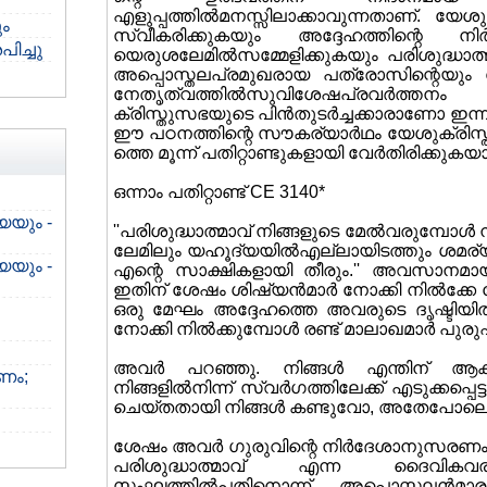
എളുപ്പത്തില്‍മനസ്സിലാക്കാവുന്നതാണ്. യേശുക
ം
സ്വീകരിക്കുകയും അദ്ദേഹത്തിന്റെ ന
ച്ചു
യെരുശലേമില്‍സമ്മേളിക്കുകയും പരിശുദ്ധ
അപ്പൊസ്തലപ്രമുഖരായ പത്രോസിന്റെയും 
നേതൃത്വത്തില്‍സുവിശേഷപ്രവര്‍ത്ത
ക്രിസ്തുസഭയുടെ പിന്‍തുടര്‍ച്ചക്കാരാണോ ഇ
ഈ പഠനത്തിന്റെ സൗകര്യാര്‍ഥം യേശുക്രിസ്
ത്തെ മൂന്ന് പതിറ്റാണ്ടുകളായി വേര്‍തിരിക്കുകയ
ഒന്നാം പതിറ്റാണ്ട് CE 3140*
യയും -
''പരിശുദ്ധാത്മാവ് നിങ്ങളുടെ മേല്‍വരുമ്പോള്‍
ലേമിലും യഹൂദ്യയില്‍എല്ലായിടത്തും ശമര്
യയും -
എന്റെ സാക്ഷികളായി തീരും.'' അവസാനമ
ഇതിന് ശേഷം ശിഷ്യന്‍മാര്‍ നോക്കി നില്‍ക്കേ 
ഒരു മേഘം അദ്ദേഹത്തെ അവരുടെ ദൃഷ്ടിയില്
നോക്കി നില്‍ക്കുമ്പോള്‍ രണ്ട് മാലാഖമാര്‍ പ
അവര്‍ പറഞ്ഞു. നിങ്ങള്‍ എന്തിന് ആകാശത
ടണം;
നിങ്ങളില്‍നിന്ന് സ്വര്‍ഗത്തിലേക്ക് എടുക്
ചെയ്തതായി നിങ്ങള്‍ കണ്ടുവോ, അതേപോലെ തന
ശേഷം അവര്‍ ഗുരുവിന്റെ നിര്‍ദേശാനുസരണം 
പരിശുദ്ധാത്മാവ് എന്ന ദൈവികവര
സംഘത്തില്‍പതിനൊന്ന് അപ്പൊസ്തലന്‍മ