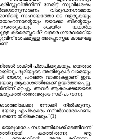
്രിസ്തുവില്‍നിന്ന് നേരിട്ട് സുവിശേഷം
ിര്‍ദേശാനുസരണം വിശുദ്ധനഗരമായ
ാത്മാവിന്റെ സഹായത്തോ ടെ വളരുകയും
യോഹന്നാന്റെയും യാക്കോ ബിന്റെയും
നം നടത്തുകയും ചെയ്ത യഥാര്‍ഥ
ന്നുള്ള ക്രൈസ്തവര്‍? വളരെ ഗൗരവമേറിയ
തുവിന് ശേഷമുള്ള അപ്പൊസ്തല കാലഘട്ട
ാണ്.
 നിങ്ങള്‍ ശക്തി പ്രാപിക്കുകയും, യെരുശ
യയിലും ഭൂമിയുടെ അതിരുകള്‍ വരെയും
ായി യേശു പറഞ്ഞ വാക്കുകളാണ് ഇവ.
യേശു ആകാശത്തിലേക്ക് ഉയര്‍ത്തപ്പെട്ടു.
‍നിന്ന് മറച്ചു. അവര്‍ ആകാംക്ഷയോടെ
ുരുഷരൂപത്തില്‍അവരുടെ സമീപം വന്നു.
്തിലേക്കു നോക്കി നില്‍ക്കുന്നു.
കപ്പെട്ട യേശു എപ്രകാരം സ്വര്‍ഗാരോഹണം
്നെ തിരികെവരും.''(1)
യെരുശലേം നഗരത്തിലേക്ക് മടങ്ങിവന്ന്
ത്തിനായി കാത്തിരുന്നു. ആ
ാരും യേശുവിന്റെ അമ്മ മറിയയും,