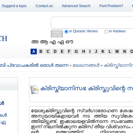
Suggest a topic
Contact us
Advanced Search
Font Problem?
in Quranic Verses
in Hadees
CH
അ ആ എ ഏ ഔ
A
B
C
D
E
F
G
H
I
J
K
L
M
N
പ്രവാചകരില്‍ ഒരാള്‍ തന്നെ
ലേഖനങ്ങള്‍
ക്രിസ്ത്യാന
>
>
ക്രിസ്ത്യാനിസഭ ക്രിസ്തുവിന്റെ
്‍
യേശുക്രിസ്തുവിന്റെ സ്വര്‍ഗാരോഹണ ശേഷം മ
ള്‍
അനുയായികളായവര്‍ നട ത്തിയ സുവിശേഷപ
ത്തിയിട്ടുണ്ട്. ഇക്കാലയളവില്‍നടന്ന സംഭവങ്ങള
്ചു
ഇന്ന് നിലനില്‍ക്കുന്ന ക്രിസ് തീയ വിശ്വാസം
ന്റെ ഉത്ഭവത്തിന് നിദാനമായ