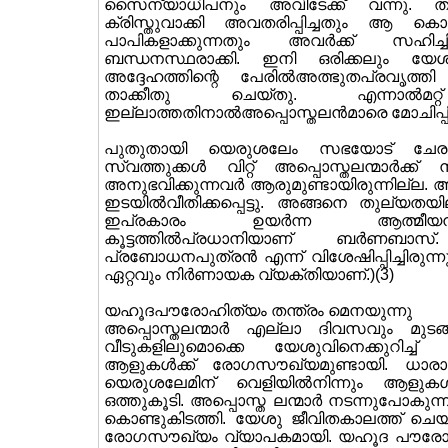
സൈന്യാധിപനും അവിടേക്ക് വന്നു. ത
ക്രിസ്തുവാക്കി അവതരിപ്പിച്ചതും ആ കൊല
പാപികളാക്കുന്നതും അവര്‍ക്ക് സഹിച
ബന്ധനസ്ഥരാക്കി. ഇനി ഒരിക്കലും യേശ
അദ്ദേഹത്തിന്റെ പേരില്‍അത്ഭുതപ്രവൃ
താക്കീതു ചെയ്തു. എന്നാല്‍മറ്
ഇല്ലാത്തതിനാല്‍അപ്പൊസ്തലന്‍മാരെ മോചിപ്പിച
പുതുതായി യെരുശലേം സഭയോട് ചേരുന
സ്വത്തുക്കള്‍ വിറ്റ് അപ്പൊസ്തലന്മാര്‍ക്ക
അനുഭവിക്കുന്നവര്‍ ആരുമുണ്ടായിരുന്നില
ഇടയില്‍വീതിക്കപ്പെട്ടു. അങ്ങനെ തുല്യതയ
ഇപ്രകാരം ഉയര്‍ന്ന ആത്മീയനി
കൂട്ടത്തില്‍പ്രധാനിയാണ് ബര്‍ണബാസ്
പ്രബോധനപുത്രന്‍ എന്ന് വിശേഷിപ്പിച്ചിരു
ഏറ്റവും നിര്‍ണായക വ്യക്തിയാണ്.)(3)
യഹൂദപൗരോഹിത്യം തന്ത്രം മെനയുന്നു
അപ്പൊസ്തലന്മാര്‍ എല്ലാ ദിവസവും മു
വീടുകളിലുമൊക്കെ യേശുവിനെക്കുറിച്ച് 
ആളുകള്‍ക്ക് രോഗസൗഖ്യമുണ്ടായി. ധാരാളം
യെരുശലേമിന് വെളിയില്‍നിന്നും ആളുകള
ഒത്തുകൂടി. അപ്പൊസ്ത ലന്മാര്‍ നടന്നുപോകു
കൊണ്ടുകിടത്തി. യേശു ജീവിതകാലത്ത് ചെയ്ത
രോഗസൗഖ്യം വ്യാപകമായി. യഹൂദ പൗരോഹ