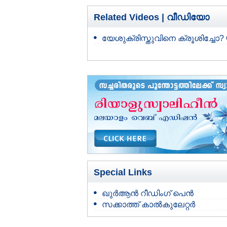
Related Videos |
വീഡിയോ
യേശുക്രിസ്തുവിനെ ക്രൂശിച്ചോ? 
Special Links
ഖുർആൻ റീഡിംഗ് പെൻ
സക്കാത്ത് കാൽകുലേറ്റർ