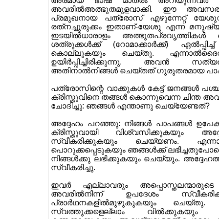
അരമായ ഭാഷ മാത്രം അറിയുന്നവര്‍ അ
അവരില്‍അത്ഭുതമുളവാക്കി. ഈ അവസരം
പ്രമുഖനായ പത്രോസ് എഴുന്നേറ്റ് യേശുവി
രത്‌നച്ചുരുക്കം ഇതാണ്-യേശു എന്ന മനുഷ
ഇടയില്‍ധാരാളം അത്ഭുതപ്രവൃത്തികള്‍
ശത്രുക്കള്‍ക്ക് (റോമാക്കാര്‍ക്ക്) ഏല്
കൊല്ലുകയും ചെയ്തു. എന്നാല്‍ദൈവം
ഉയിര്‍പ്പിച്ചിരിക്കുന്നു. അവന്‍ സത്യത
അതിനാല്‍നിങ്ങള്‍ ചെയ്തത് ഗുരുതരമായ പാ
പത്രോസിന്റെ വാക്കുകള്‍ കേട്ട് ജനങ്ങള്‍
ക്രിസ്തുവിനെ തങ്ങള്‍ കൊന്നുവെന്ന ചിന്ത അവര
ചോദിച്ചു: ഞങ്ങള്‍ എന്താണു ചെയ്യേണ്ടത്?
അദ്ദേഹം പറഞ്ഞു: നിങ്ങള്‍ പാപങ്ങള്‍ ഉപേക
ക്രിസ്തുവായി വിശ്വസിക്കുകയും അദ്
സ്വീകരിക്കുകയും ചെയ്യണം. എന്നാ
പൊറുക്കപ്പെടുകയും ഞങ്ങള്‍ക്ക് ലഭിച്ചതുപ
നിങ്ങള്‍ക്കു ലഭിക്കുകയും ചെയ്യും. അദ്ദേഹ
സ്വീകരിച്ചു.
ഇവര്‍ എല്ലാവരും അപ്പൊസ്തലന്മാരുടെ ന
അവരില്‍നിന്ന് ഉപദേശം സ്വീകരിക
പ്രാര്‍ഥനകളില്‍മുഴുകുകയും ചെയ്തു
സ്വത്തുക്കളെല്ലാം വില്‍ക്കുകയു