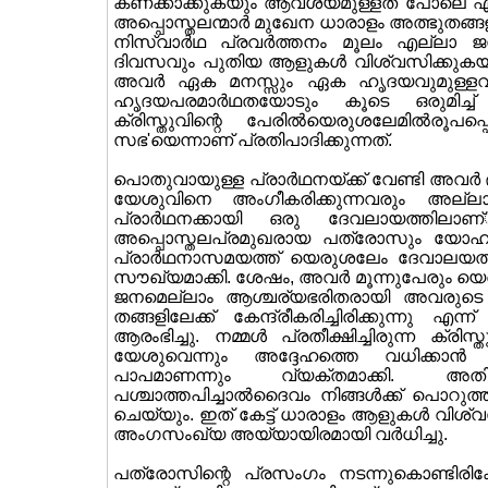
കണക്കാക്കുകയും ആവശ്യമുള്ളത് പോലെ എല്ല
അപ്പൊസ്തലന്മാര്‍ മുഖേന ധാരാളം അത്ഭുതങ
നിസ്വാര്‍ഥ പ്രവര്‍ത്തനം മൂലം എല്ലാ 
ദിവസവും പുതിയ ആളുകള്‍ വിശ്വസിക്കുകയ
അവര്‍ ഏക മനസ്സും ഏക ഹൃദയവുമുള്ളവര
ഹൃദയപരമാര്‍ഥതയോടും കൂടെ ഒരുമിച്ച്
ക്രിസ്തുവിന്റെ പേരില്‍യെരുശലേമില്‍രൂപ
സഭ'യെന്നാണ് പ്രതിപാദിക്കുന്നത്.
പൊതുവായുള്ള പ്രാര്‍ഥനയ്ക്ക് വേണ്ടി അവര
യേശുവിനെ അംഗീകരിക്കുന്നവരും അല്ല
പ്രാര്‍ഥനക്കായി ഒരു ദേവലായത്തിലാണ
അപ്പൊസ്തലപ്രമുഖരായ പത്രോസും യോഹന്നാന
പ്രാര്‍ഥനാസമയത്ത് യെരുശലേം ദേവാലയത്ത
സൗഖ്യമാക്കി. ശേഷം, അവര്‍ മൂന്നുപേരും യ
ജനമെല്ലാം ആശ്ചര്യഭരിതരായി അവരുടെ അട
തങ്ങളിലേക്ക് കേന്ദ്രീകരിച്ചിരിക്കുന്നു 
ആരംഭിച്ചു. നമ്മള്‍ പ്രതീക്ഷിച്ചിരുന്ന ക്
യേശുവെന്നും അദ്ദേഹത്തെ വധിക്കാന്‍ ന
പാപമാണന്നും വ്യക്തമാക്കി. അതിന
പശ്ചാത്തപിച്ചാല്‍ദൈവം നിങ്ങള്‍ക്ക് പൊ
ചെയ്യും. ഇത് കേട്ട് ധാരാളം ആളുകള്‍ വി
അംഗസംഖ്യ അയ്യായിരമായി വര്‍ധിച്ചു.
പത്രോസിന്റെ പ്രസംഗം നടന്നുകൊണ്ടിരിക