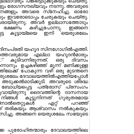
ാവരും പങ്കിട്ടെടുക്കുകയും ചെയ്തു.
്ങളും രോഗസൗഖ്യവും നടന്നു. അവരുടെ
ജനങ്ങളും അവരെ സ്‌നേഹിച്ചു. ഓരോ
ും ഇവരോടൊപ്പം ചേരുകയും ചെയ്തു.
ായിരുന്നു. അവര്‍ ഉല്ലാസത്തോടും
 ഭക്ഷണം കഴിച്ചുപോന്നു. ഇങ്ങനെ
പ്പെട്ട കൂട്ടായ്മയെ ഇനി 'യെരുശലേം
്‍ ദിനംപ്രതി യഹൂദ സിനഗോഗില്‍എത്തി.
ാത്തവരുമായ എല്ലാ യഹൂദന്‍മാരും
്് കൂടിവന്നിരുന്നത്. ഒരു ദിവസം
ും ഉച്ചകഴിഞ്ഞ് മൂന്ന് മണിക്കുള്ള
ിലേക്ക് പോകുന്ന വഴി ഒരു മുടന്തനെ
െരുശലേം ദേവാലയത്തില്‍എത്തിയപ്പോള്‍
ുക്കല്‍ഓടിക്കൂടി. അവരുടെ ശ്രദ്ധ
എന്ന് ബോധ്യപ്പെട്ട പത്രോസ് പ്രസംഗം
രിസ്തുവായിരുന്നു ദൈവത്തിന്റെ ദാസനായ
ിങ്ങള്‍ കൂട്ടുനിന്നത് ഗുരുതരമായ
ാല്‍തെറ്റുകള്‍ ഏറ്റ് പറഞ്ഞ്
റുത്ത് തരികയും ആശ്വാസം നല്‍കുകയും
ശ്വസിച്ചു. അങ്ങനെ യെരുശലേം സഭയുടെ
്കേ പുരോഹിതന്മാരും ദേവാലയത്തിലെ