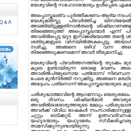
യേശുവിന്റെ സഹോദരന്മാരും ഉള്‍പ്പെടെ ഏകദേശ
അപ്പൊസ്തലത്വ പൂര്‍ത്തീകരണം-ആദ്യ നടപട
യേശുക്രിസ്തു പ്രവര്‍ത്തിച്ച യിസ്രയേല്‍
Q & A
അടങ്ങിയിട്ടുള്ളതിനാല്‍തന്റെ ശിഷ്യഗണങ്ങള
തിരഞ്ഞെടുത്ത് അപ്പൊസ്തലന്മാര്‍ എന്ന്
അവരില്‍പ്പെട്ട യൂദ ഇസ്‌ക്കരിയോത്ത തന്റെ 
ശത്രുക്കളുടെ വôനയില്‍അകപ്പെട്ടു. അയാള
നശിച്ചു. അങ്ങനെ ഒഴിവ് വന്ന അപ്പ
തിരഞ്ഞെടുക്കണമെന്ന് അവര്‍ തീരുമാനിച്ചു.
യേശുവിന്റെ പ്രവര്‍ത്തനത്തിന്റെ തുടക്ക
കൂടെ ഉണ്ടായിരുന്ന ഒരാളെ വേണം അപ്പൊസ്
അവരില്‍പ്രമുഖനായ പത്രോസ് നിബന്ധന വെ
പേരെ മുന്‍നിര്‍ത്തി നറുക്കിട്ടു. അങ്ങനെ മത
അദ്ദേഹം പതിനൊന്ന് അപ്പൊസ്തലന്മാരുടെ കൂട്
പരിശുദ്ധാത്മാവിന്റെ ആഗമനവും യെരുശലേം 
ഒരു ദിവസം ശിഷ്യന്‍മാര്‍ അവരുടെ മു
അവരില്‍ഓരോരുത്തരുടെ മേലും പരിശുദ്ധാത്
അവര്‍ക്ക് വിവിധ ഭാഷകള്‍ സംസാരിക്കാനുള്ള ക
ചുറ്റും ഓടിക്കൂടി. അന്ന് ഉത്സവദിവസമ
യഹൂദന്മാരും യഹൂദമതം സ്വീകരിച്ചവരും 
താമസിക്കുന്നുണ്ടായിരുന്നു.