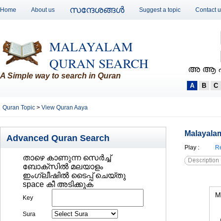
സന്ദേശങ്ങള്‍
Home
About us
Suggest a topic
Contact 
MALAYALAM
QURAN SEARCH
അ ആ 
A Simple way to search in Quran
A
B
C
Quran Topic
>
View Quran Aaya
Malayalam
Advanced Quran Search
Play
:
Re
താഴെ കാണുന്ന സെര്‍ച്ച്‌
ബോക്സില്‍ മലയാളം
ഇംഗ്ലീഷില്‍ ടൈപ്പ് ചെയ്തു
space കീ അടിക്കുക
M
Key
Sura