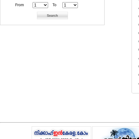
From
To